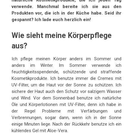
verwende. Manchmal bereite ich sie aus den
Produkten vor, die ich in der Küche habe. Seid ihr
gespannt? Ich lade euch herzlich ein!
Wie sieht meine Körperpflege
aus?
Ich pflege meinen Körper anders im Sommer und
anders im Winter. Im Sommer verwende ich
feuchtigkeitsspendende, schützende und straffende
Kosmetikprodukte. Ich benutze immer die Cremes mit
UV-Filter, um die Haut vor der Sonne zu schützen. Ich
sichere der Haut auch den Schutz vor salzigem Wasser
und Wind. Vor dem Sonnenbad benutze ich natürliche
Öle und Körperlotionen mit UV-Filter, denn ich habe in
der Regel Probleme mit Verfärbungen und
Verbrennungen, sogar dann, wenn ich in der Sonne
einige Minuten liege. Nach der Rückkehr benutze ich ein
kühlendes Gel mit Aloe-Vera.