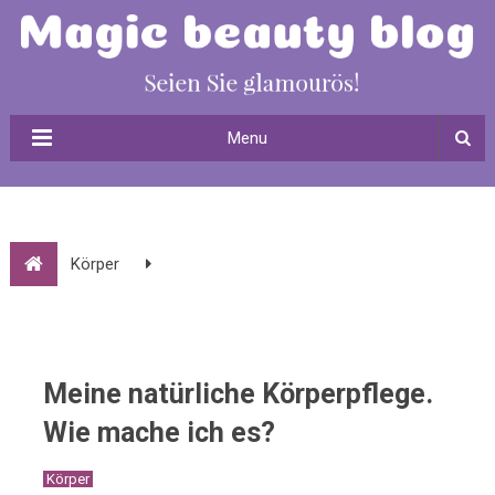
Menu
Körper
Meine natürliche Körperpflege. Wie mache ich es?
Meine natürliche Körperpflege.
Wie mache ich es?
Körper