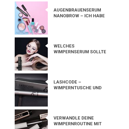
AUGENBRAUENSERUM
NANOBROW – ICH HABE
MICH IN DIESES
KOSMETIKPRODUKT
VERLIEBT!
WELCHES
WIMPERNSERUM SOLLTE
ICH VERWENDEN?
LASHCODE –
WIMPERNTUSCHE UND
WIMPERNSERUM IN
EINEM PRODUKT? MEINE
BEWERTUNG
VERWANDLE DEINE
WIMPERNROUTINE MIT