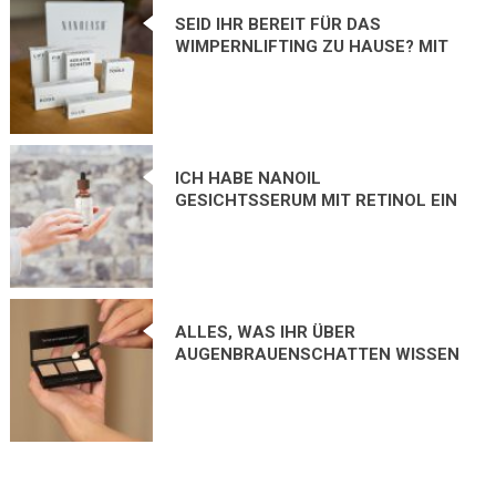
SEID IHR BEREIT FÜR DAS
WIMPERNLIFTING ZU HAUSE? MIT
DEM WIMPERNLIFT-SET VON
NANOLASH MACHT IHR ES BINNEN
30 MINUTEN!
ICH HABE NANOIL
GESICHTSSERUM MIT RETINOL EIN
HALBES JAHR LANG VERWENDET.
WELCHE EFFEKTE HABE ICH
ERZIELT?
ALLES, WAS IHR ÜBER
AUGENBRAUENSCHATTEN WISSEN
WOLLT + REZENSION VON
NANOBROW EYEBROW POWDER
KIT!