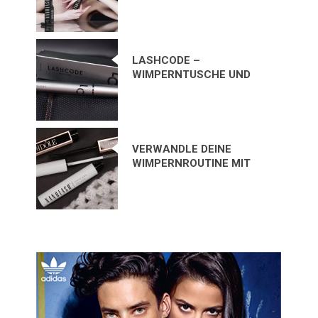
ICH VERWENDEN?
LASHCODE –
WIMPERNTUSCHE UND
WIMPERNSERUM IN
EINEM PRODUKT? MEINE
BEWERTUNG
VERWANDLE DEINE
WIMPERNROUTINE MIT
NANOLASH MASCARA
PRIMER – MEINE
ERFAHRUNG