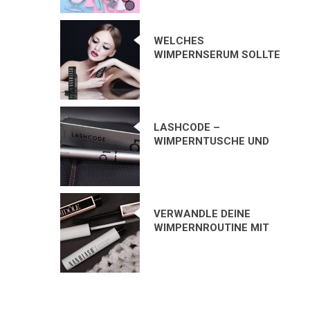
VERLIEBT!
WELCHES
WIMPERNSERUM SOLLTE
ICH VERWENDEN?
LASHCODE –
WIMPERNTUSCHE UND
WIMPERNSERUM IN
EINEM PRODUKT? MEINE
BEWERTUNG
VERWANDLE DEINE
WIMPERNROUTINE MIT
NANOLASH MASCARA
PRIMER – MEINE
ERFAHRUNG